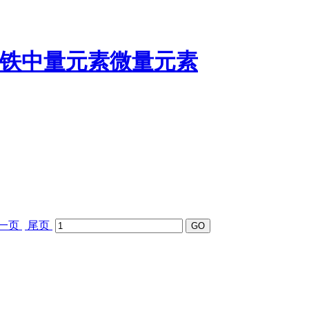
补铁 铁中量元素微量元素
一页
尾页